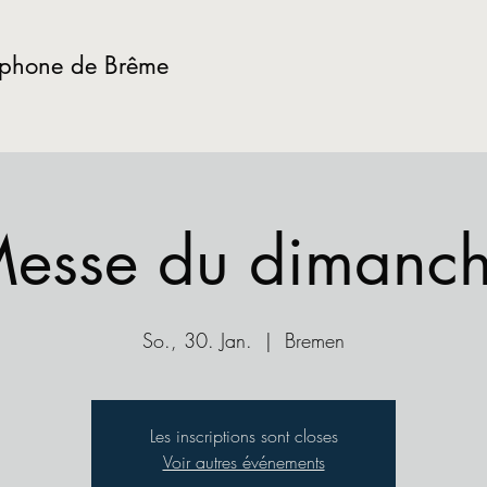
ophone de Brême
esse du dimanc
So., 30. Jan.
  |  
Bremen
Les inscriptions sont closes
Voir autres événements